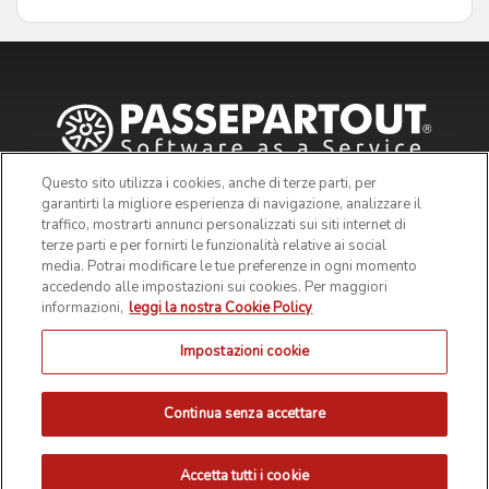
Questo sito utilizza i cookies, anche di terze parti, per
garantirti la migliore esperienza di navigazione, analizzare il
traffico, mostrarti annunci personalizzati sui siti internet di
terze parti e per fornirti le funzionalità relative ai social
media. Potrai modificare le tue preferenze in ogni momento
accedendo alle impostazioni sui cookies. Per maggiori
informazioni,
leggi la nostra Cookie Policy
Impostazioni cookie
© 2019 Passepartout s.p.a. - c/o SM HUB - Via Consiglio dei
Sessanta 99, 47891 Dogana Repubblica di San Marino - Codice
Operatore Economico SM03473 - Iscrizione Registro Società n° 6210
del 6 agosto 2010 - Iscrizione Registro delle attività e-commerce n°
Continua senza accettare
55 - Capitale Sociale € 4.800.000 i.v.
PRIVACY POLICY
COOKIE POLICY
NOTE LEGALI
Accetta tutti i cookie