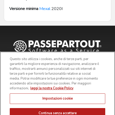
Versione minima
Mexal
2020I
Questo sito utilizza i cookies, anche di terze parti, per
garantirti la migliore esperienza di navigazione, analizzare il
traffico, mostrarti annunci personalizzati sui siti internet di
terze parti e per fornirti le funzionalità relative ai social
media. Potrai modificare le tue preferenze in ogni momento
accedendo alle impostazioni sui cookies. Per maggiori
informazioni,
leggi la nostra Cookie Policy
Impostazioni cookie
© 2019 Passepartout s.p.a. - c/o SM HUB - Via Consiglio dei
Sessanta 99, 47891 Dogana Repubblica di San Marino - Codice
Operatore Economico SM03473 - Iscrizione Registro Società n° 6210
del 6 agosto 2010 - Iscrizione Registro delle attività e-commerce n°
Continua senza accettare