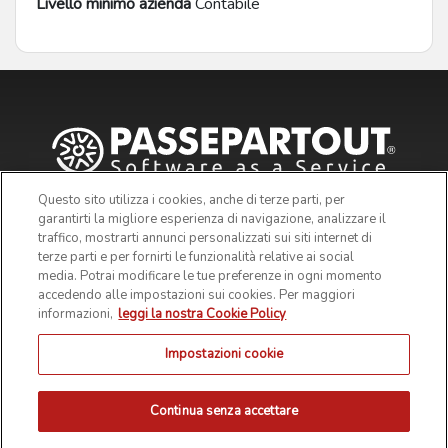
Livello minimo azienda
Contabile
Questo sito utilizza i cookies, anche di terze parti, per
garantirti la migliore esperienza di navigazione, analizzare il
traffico, mostrarti annunci personalizzati sui siti internet di
terze parti e per fornirti le funzionalità relative ai social
media. Potrai modificare le tue preferenze in ogni momento
accedendo alle impostazioni sui cookies. Per maggiori
informazioni,
leggi la nostra Cookie Policy
Impostazioni cookie
© 2019 Passepartout s.p.a. - c/o SM HUB - Via Consiglio dei
Sessanta 99, 47891 Dogana Repubblica di San Marino - Codice
Operatore Economico SM03473 - Iscrizione Registro Società n° 6210
del 6 agosto 2010 - Iscrizione Registro delle attività e-commerce n°
Continua senza accettare
55 - Capitale Sociale € 4.800.000 i.v.