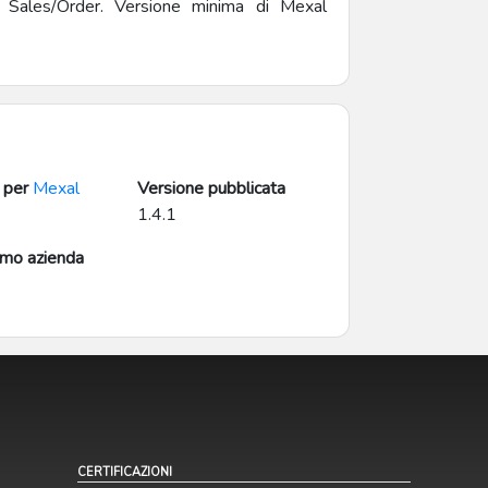
 Sales/Order. Versione minima di Mexal
ssegno bancario viene adesso inserito nelle
ore “Tipo documento da pagare non valido”
one acconti su documenti di magazzino e
 per
Mexal
Versione pubblicata
1.4.1
imo azienda
CERTIFICAZIONI