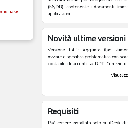
utilizzata anche per integrazioni con a
(MyDB), contenente i documenti transit
ione base
applicazioni.
Novità ultime versioni
Versione 1.4.1; Aggiunto flag Numera
ovviare a specifica problematica con scad
contabile di acconti su DDT; Correzioni
Aggiunta la possibilità di specificare in
Visualizza
incassi riscossi con assegni o POS. Cor
alcune combinazioni delle selezioni po
Correzione di errore in caso di scadenza
minori. Versione 1.3.1: Correzioni ed implemen
i parametri Data registrazione, Registraz
Requisiti
su D.d.T / Fatture / Corrispettivi; Principali novità 
rilasci in preview: Aggiunto il conto clien
Può essere installata solo su iDesk di ti
di PN nel caso di contabilizzazione acc