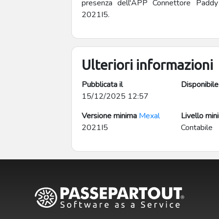
presenza dell'APP Connettore Paddy
acconto. Il riferimento all’eventuale a
2021I5.
note della seconda riga; Corretto err
restituito in caso di contabilizzazi
scadenzario a documento. Implementata stampa Report incassi (richiesta n. 68195)
Correzioni ed implementazioni minori.
Ulteriori informazioni
Pubblicata il
Disponibile
15/12/2025 12:57
Versione minima
Mexal
Livello min
2021I5
Contabile