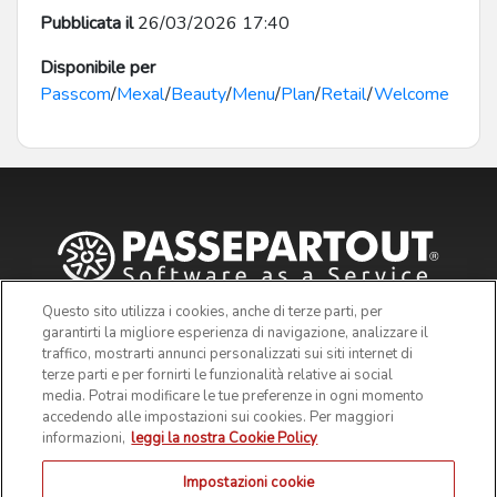
Pubblicata il
26/03/2026 17:40
Disponibile per
Passcom
/
Mexal
/
Beauty
/
Menu
/
Plan
/
Retail
/
Welcome
Questo sito utilizza i cookies, anche di terze parti, per
garantirti la migliore esperienza di navigazione, analizzare il
traffico, mostrarti annunci personalizzati sui siti internet di
terze parti e per fornirti le funzionalità relative ai social
media. Potrai modificare le tue preferenze in ogni momento
accedendo alle impostazioni sui cookies. Per maggiori
informazioni,
leggi la nostra Cookie Policy
Impostazioni cookie
© 2019 Passepartout s.p.a. - c/o SM HUB - Via Consiglio dei