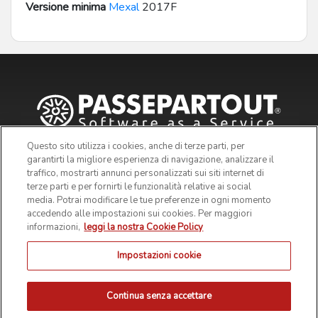
Versione minima
Mexal
2017F
Questo sito utilizza i cookies, anche di terze parti, per
garantirti la migliore esperienza di navigazione, analizzare il
traffico, mostrarti annunci personalizzati sui siti internet di
terze parti e per fornirti le funzionalità relative ai social
media. Potrai modificare le tue preferenze in ogni momento
accedendo alle impostazioni sui cookies. Per maggiori
informazioni,
leggi la nostra Cookie Policy
Impostazioni cookie
© 2019 Passepartout s.p.a. - c/o SM HUB - Via Consiglio dei
Sessanta 99, 47891 Dogana Repubblica di San Marino - Codice
Operatore Economico SM03473 - Iscrizione Registro Società n° 6210
del 6 agosto 2010 - Iscrizione Registro delle attività e-commerce n°
Continua senza accettare
55 - Capitale Sociale € 4.800.000 i.v.