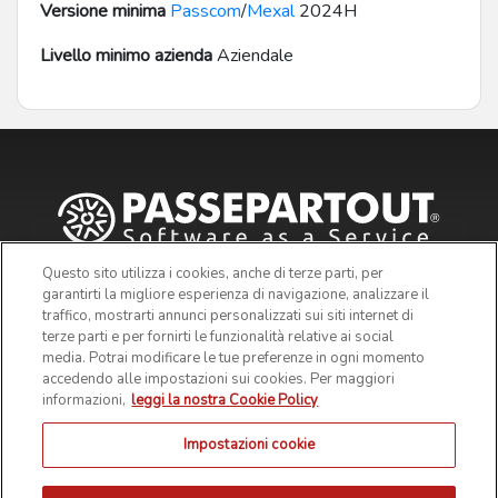
Versione minima
Passcom
/
Mexal
2024H
Livello minimo azienda
Aziendale
Questo sito utilizza i cookies, anche di terze parti, per
garantirti la migliore esperienza di navigazione, analizzare il
traffico, mostrarti annunci personalizzati sui siti internet di
terze parti e per fornirti le funzionalità relative ai social
media. Potrai modificare le tue preferenze in ogni momento
accedendo alle impostazioni sui cookies. Per maggiori
informazioni,
leggi la nostra Cookie Policy
Impostazioni cookie
© 2019 Passepartout s.p.a. - c/o SM HUB - Via Consiglio dei
Sessanta 99, 47891 Dogana Repubblica di San Marino - Codice
Operatore Economico SM03473 - Iscrizione Registro Società n° 6210