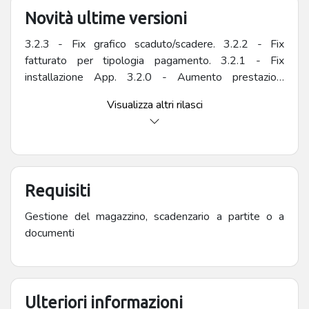
Novità ultime versioni
3.2.3 - Fix grafico scaduto/scadere. 3.2.2 - Fix
fatturato per tipologia pagamento. 3.2.1 - Fix
installazione App. 3.2.0 - Aumento prestazioni
elaborazione dati. 3.1.0 - Nuovi grafici statistici ed
Visualizza altri rilasci
analisi sul fatturato, scaduto a scadere.
Requisiti
Gestione del magazzino, scadenzario a partite o a
documenti
Ulteriori informazioni