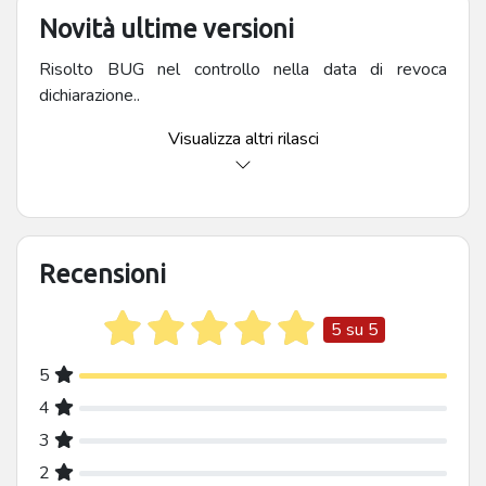
Novità ultime versioni
Risolto BUG nel controllo nella data di revoca
dichiarazione..
Visualizza altri rilasci
Recensioni
5 su 5
5
5 stelle
4
4 stelle
3
3 stelle
2
2 stelle