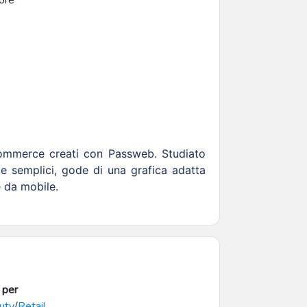
tore
a
ommerce creati con Passweb. Studiato
e semplici, gode di una grafica adatta
e da mobile.
 per
uty
/
Retail