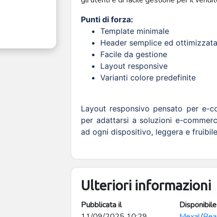
gli utenti e di facile gestione per il vendi
Punti di forza:
Template minimale
Header semplice ed ottimizzat
Facile da gestione
Layout responsive
Varianti colore predefinite
Layout responsivo pensato per e-c
per adattarsi a soluzioni e-commerc
ad ogni dispositivo, leggera e fruibil
Ulteriori informazioni
Pubblicata il
Disponibile
11/09/2025 10:29
Mexal
/
Bea