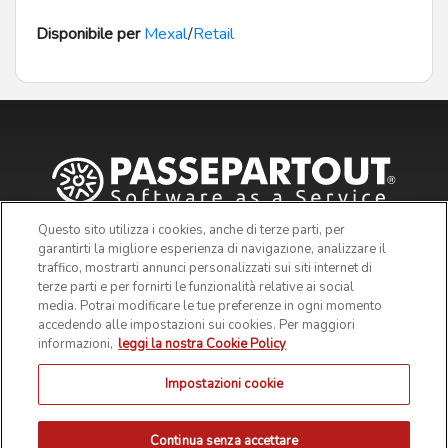
Disponibile per
Mexal
/
Retail
Questo sito utilizza i cookies, anche di terze parti, per
garantirti la migliore esperienza di navigazione, analizzare il
traffico, mostrarti annunci personalizzati sui siti internet di
terze parti e per fornirti le funzionalità relative ai social
media. Potrai modificare le tue preferenze in ogni momento
accedendo alle impostazioni sui cookies. Per maggiori
informazioni,
leggi la nostra Cookie Policy
Impostazioni cookie
© 2019 Passepartout s.p.a. - c/o SM HUB - Via Consiglio dei
Sessanta 99, 47891 Dogana Repubblica di San Marino - Codice
Operatore Economico SM03473 - Iscrizione Registro Società n° 6210
del 6 agosto 2010 - Iscrizione Registro delle attività e-commerce n°
Continua senza accettare