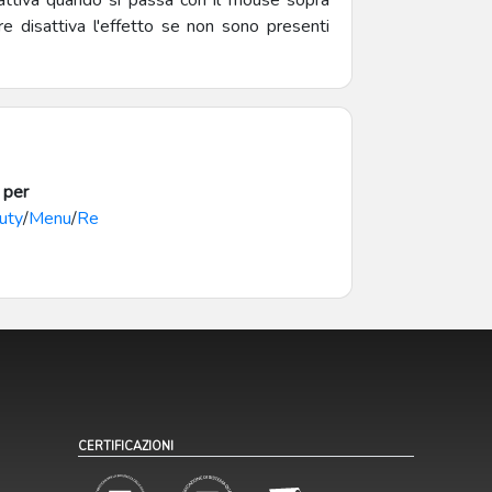
 attiva quando si passa con il mouse sopra
tre disattiva l'effetto se non sono presenti
 per
uty
/
Menu
/
Re
CERTIFICAZIONI