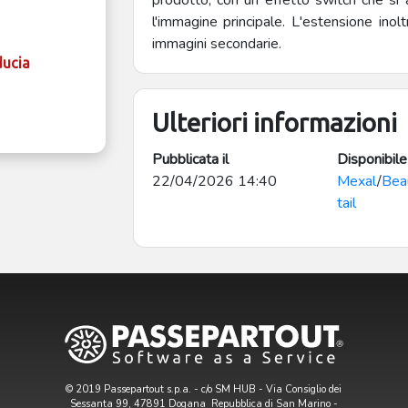
prodotto, con un effetto switch che si
l'immagine principale. L'estensione inol
immagini secondarie.
ducia
Ulteriori informazioni
Pubblicata il
Disponibile
22/04/2026 14:40
Mexal
/
Bea
tail
© 2019 Passepartout s.p.a. - c/o SM HUB - Via Consiglio dei
Sessanta 99, 47891 Dogana Repubblica di San Marino -