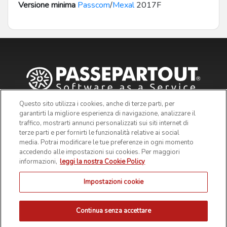
Versione minima
Passcom
/
Mexal
2017F
Questo sito utilizza i cookies, anche di terze parti, per
garantirti la migliore esperienza di navigazione, analizzare il
traffico, mostrarti annunci personalizzati sui siti internet di
terze parti e per fornirti le funzionalità relative ai social
media. Potrai modificare le tue preferenze in ogni momento
accedendo alle impostazioni sui cookies. Per maggiori
informazioni,
leggi la nostra Cookie Policy
Impostazioni cookie
© 2019 Passepartout s.p.a. - c/o SM HUB - Via Consiglio dei
Sessanta 99, 47891 Dogana Repubblica di San Marino - Codice
Operatore Economico SM03473 - Iscrizione Registro Società n° 6210
del 6 agosto 2010 - Iscrizione Registro delle attività e-commerce n°
Continua senza accettare
55 - Capitale Sociale € 4.800.000 i.v.