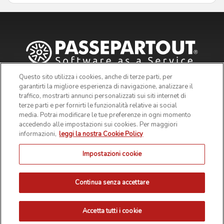
Questo sito utilizza i cookies, anche di terze parti, per
garantirti la migliore esperienza di navigazione, analizzare il
traffico, mostrarti annunci personalizzati sui siti internet di
terze parti e per fornirti le funzionalità relative ai social
media. Potrai modificare le tue preferenze in ogni momento
accedendo alle impostazioni sui cookies. Per maggiori
informazioni,
leggi la nostra Cookie Policy
Impostazioni cookie
© 2019 Passepartout s.p.a. - c/o SM HUB - Via Consiglio dei
Sessanta 99, 47891 Dogana Repubblica di San Marino - Codice
Operatore Economico SM03473 - Iscrizione Registro Società n° 6210
del 6 agosto 2010 - Iscrizione Registro delle attività e-commerce n°
Continua senza accettare
55 - Capitale Sociale € 4.800.000 i.v.
PRIVACY POLICY
COOKIE POLICY
NOTE LEGALI
Accetta tutti i cookie