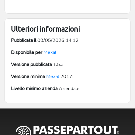
Automatismi - Condizioni di Pagamento – Banca
Presentazioni effetti) viene inserito quello. Qualora
non è stato specificato alcuno conto viene indicato il
conto del c\c default abilitato nella tabella banche.
Ulteriori informazioni
Pubblicata il
08/05/2026 14:12
Disponibile per
Mexal
Versione pubblicata
1.5.3
Versione minima
Mexal
2017I
Livello minimo azienda
Aziendale