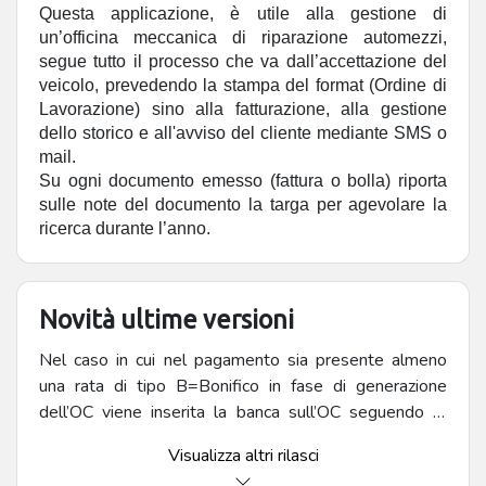
Questa applicazione, è utile alla gestione di
un’officina meccanica di riparazione automezzi,
segue tutto il processo che va dall’accettazione del
veicolo, prevedendo la stampa del format (Ordine di
Lavorazione) sino alla fatturazione, alla gestione
dello storico e all'avviso del cliente mediante SMS o
mail.
Su ogni documento emesso (fattura o bolla) riporta
sulle note del documento la targa per agevolare la
ricerca durante l’anno.
Novità ultime versioni
Nel caso in cui nel pagamento sia presente almeno
una rata di tipo B=Bonifico in fase di generazione
dell’OC viene inserita la banca sull’OC seguendo le
seguenti priorità Qualora non è stato inserito il conto
Visualizza altri rilasci
sul campo Banca Presentazione Effetti (Condizioni e