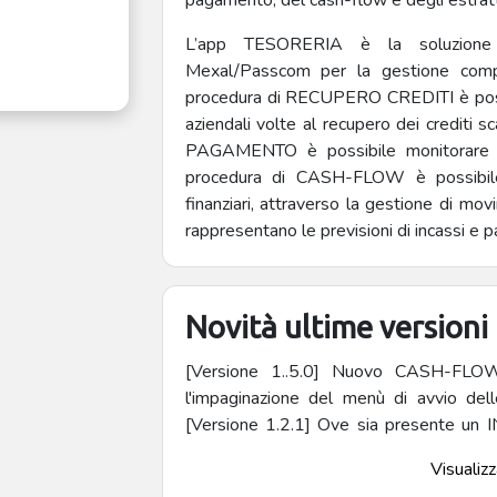
pagamento, del cash-flow e degli estrat
L’app TESORERIA è la soluzione a
Mexal/Passcom per la gestione compl
procedura di RECUPERO CREDITI è possibi
aziendali volte al recupero dei crediti
PAGAMENTO è possibile monitorare l’i
procedura di CASH-FLOW è possibile 
finanziari, attraverso la gestione di movim
rappresentano le previsioni di incassi e 
Novità ultime versioni
[Versione 1..5.0] Nuovo CASH-FLOW interattivo [Versione 1.2.0] Migliorata
l'impaginazione del menù di avvio del
[Versione 1.2.1] Ove sia presente un I
raddoppiava il valore del CAPITALE. Ad
Visualizza
viene sottratto sia al valore del capit