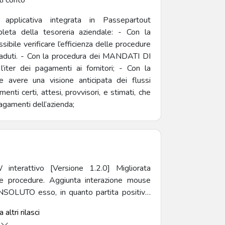
ti conto
pplicativa integrata in Passepartout
eta della tesoreria aziendale: - Con la
le verificare l’efficienza delle procedure
 scaduti. - Con la procedura dei MANDATI DI
ter dei pagamenti ai fornitori; - Con la
avere una visione anticipata dei flussi
enti certi, attesi, provvisori, e stimati, che
pagamenti dell’azienda;
le procedure. Aggiunta interazione mouse
NSOLUTO esso, in quanto partita positiva,
esso ove presente, il valore dell'insoluto
 altri rilasci
ale che al valore del pagamento. [Versione