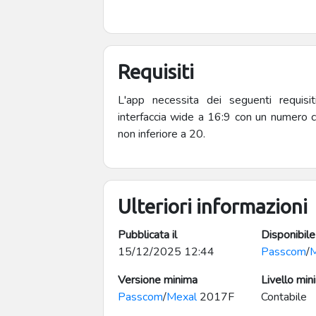
1.3.0] Procedura CASH-FLOW: aggiunta 
contabile fino a quando non viene
PAGAMENTO: corretti bug in fase di 
MANDATO DI PAGAMENTO: aggiunto 
Requisiti
1.3.2] Corretto bug nella gestione degli status [Versione 1.3.3] Corretto bug nella
gestione dei saldi extra-contabili [Versione 1.4.0] Nuovo modu
L'app necessita dei seguenti requisiti
correzione bug stampa CASH-FLOW (periodo 6) 
interfaccia wide a 16:9 con un numero 
stampa CASH-POOLING
non inferiore a 20.
Ulteriori informazioni
Pubblicata il
Disponibile
15/12/2025 12:44
Passcom
/
Versione minima
Livello min
Passcom
/
Mexal
2017F
Contabile