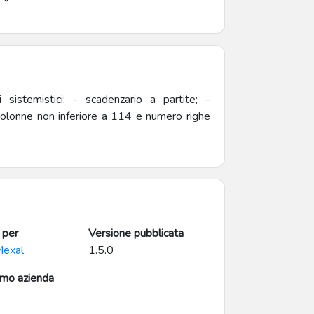
opzione per includere scadenzario extra-
 contabilizzato; Procedura MANDATI DI
cancellazione mandato [Versione 1.3.1]
campo DATA REGISTRAZIONE, [Versione
lo CASH POOLING;
 sistemistici: - scadenzario a partite; -
[Versione 1..4.1] Correzione bug
colonne non inferiore a 114 e numero righe
 per
Versione pubblicata
Mexal
1.5.0
imo azienda