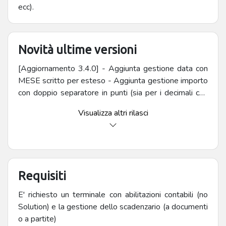
ecc).
Novità ultime versioni
[Aggiornamento 3.4.0] - Aggiunta gestione data con
MESE scritto per esteso - Aggiunta gestione importo
con doppio separatore in punti (sia per i decimali che
per le migliaia) - Aggiunta gestione frazionamento con
Visualizza altri rilasci
4 elementi - Aggiunta gestione estratto conto
Amazon Migliore gestione del campo DATA
PAGAMENTO: ove sia assente, viene forzato il valore
della DATA REGISTRAZIONE [Aggiornamento 1.1.2]
Importazione flusso INSOLUTI con individuazione del
Requisiti
campo CONTROPARTITA e NUMERO DOCUMENTO
[Aggiornamento 1.1.3] Aggiunto parametro
E' richiesto un terminale con abilitazioni contabili (no
PAGAMENTO per forzare la data di scadenza degli
Solution) e la gestione dello scadenzario (a documenti
insoluti [Aggiornamento 1.1.4] - Corretto bug nella
o a partite)