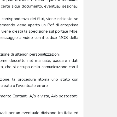
e si può attivare o meno questa modalità,
 certe sigle documento, eventuali sezionali,
orrispondenza dei filtri, viene richiesto se
fermando viene aperto un Pdf di anteprima
e viene creata la spedizione sul portale Mbe.
 messaggio a video con il codice MOS della
ione di ulteriori personalizzazioni.
come descritto nel manuale, passare i dati
ta, che si occupa della comunicazione con il
zione, la procedura ritorna uno stato con
creata o l'eventuale errore.
mento Contanti, A/b a vista, A/b postdatati,
ziali per un eventuale divisione tra italia ed