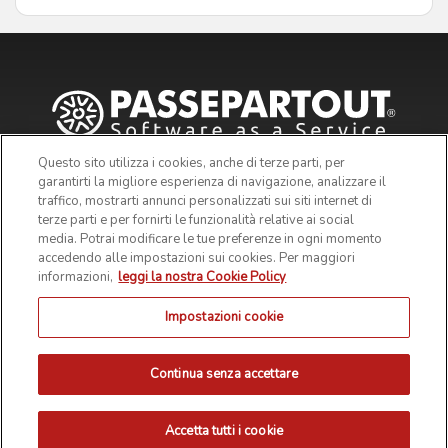
Questo sito utilizza i cookies, anche di terze parti, per
garantirti la migliore esperienza di navigazione, analizzare il
traffico, mostrarti annunci personalizzati sui siti internet di
terze parti e per fornirti le funzionalità relative ai social
media. Potrai modificare le tue preferenze in ogni momento
accedendo alle impostazioni sui cookies. Per maggiori
informazioni,
leggi la nostra Cookie Policy
Impostazioni cookie
© 2019 Passepartout s.p.a. - c/o SM HUB - Via Consiglio dei
Sessanta 99, 47891 Dogana Repubblica di San Marino - Codice
Operatore Economico SM03473 - Iscrizione Registro Società n° 6210
del 6 agosto 2010 - Iscrizione Registro delle attività e-commerce n°
Continua senza accettare
55 - Capitale Sociale € 4.800.000 i.v.
PRIVACY POLICY
COOKIE POLICY
NOTE LEGALI
Accetta tutti i cookie