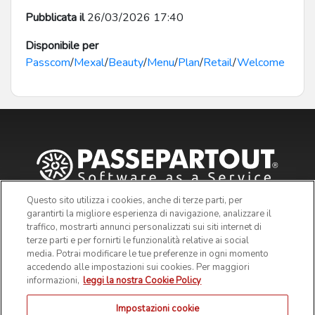
Pubblicata il
26/03/2026 17:40
Disponibile per
Passcom
/
Mexal
/
Beauty
/
Menu
/
Plan
/
Retail
/
Welcome
Questo sito utilizza i cookies, anche di terze parti, per
garantirti la migliore esperienza di navigazione, analizzare il
traffico, mostrarti annunci personalizzati sui siti internet di
terze parti e per fornirti le funzionalità relative ai social
media. Potrai modificare le tue preferenze in ogni momento
accedendo alle impostazioni sui cookies. Per maggiori
informazioni,
leggi la nostra Cookie Policy
Impostazioni cookie
© 2019 Passepartout s.p.a. - c/o SM HUB - Via Consiglio dei