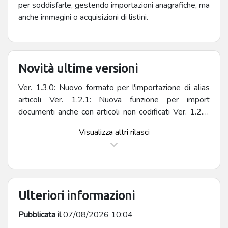
per soddisfarle,
gestendo
importazioni anagrafiche, ma
anche immagini o acquisizioni di listini.
Novità ultime versioni
Ver. 1.3.0: Nuovo formato per l'importazione di alias
articoli Ver. 1.2.1: Nuova funzione per import
documenti anche con articoli non codificati Ver. 1.2.0:
Nuovo formato per l'importazione conti di costo e
Visualizza altri rilasci
conti di ricavo. Ver 1.1.2 e 1.1.3: Correzione Bug. Ver
1.1.1: Esteso l’uso del prefisso articolo anche al
formato (n.5). Ver 1.1.0: Aumentato a 20 il numero di
listini nel formato (n.3), esteso l’uso del prefisso
articolo anche ai formati (n.2, n.3, n.4), aggiunta
Ulteriori informazioni
l’opzione di azzerare/annullare un campo (n.1, n.3).
Pubblicata il
07/08/2026 10:04