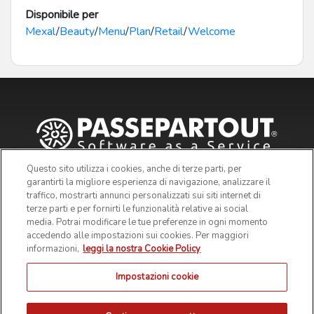
Disponibile per
Mexal
/
Beauty
/
Menu
/
Plan
/
Retail
/
Welcome
Questo sito utilizza i cookies, anche di terze parti, per
garantirti la migliore esperienza di navigazione, analizzare il
traffico, mostrarti annunci personalizzati sui siti internet di
terze parti e per fornirti le funzionalità relative ai social
media. Potrai modificare le tue preferenze in ogni momento
accedendo alle impostazioni sui cookies. Per maggiori
informazioni,
leggi la nostra Cookie Policy
Impostazioni cookie
© 2019 Passepartout s.p.a. - c/o SM HUB - Via Consiglio dei
Sessanta 99, 47891 Dogana Repubblica di San Marino - Codice
Operatore Economico SM03473 - Iscrizione Registro Società n° 6210
del 6 agosto 2010 - Iscrizione Registro delle attività e-commerce n°