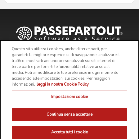
Questo sito utilizza i cookies, anche di terze parti, per
garantirti la migliore esperienza di navigazione, analizzare il
traffico, mostrarti annunci personalizzati sui siti internet di
terze parti e per fornirti le funzionalità relative ai social
media. Potrai modificare le tue preferenze in ogni momento
accedendo alle impostazioni sui cookies. Per maggiori
informazioni,
leggi la nostra Cookie Policy
Impostazioni cookie
© 2019 Passepartout s.p.a. - c/o SM HUB - Via Consiglio dei
Sessanta 99, 47891 Dogana Repubblica di San Marino - Codice
Operatore Economico SM03473 - Iscrizione Registro Società n° 6210
del 6 agosto 2010 - Iscrizione Registro delle attività e-commerce n°
Continua senza accettare
55 - Capitale Sociale € 4.800.000 i.v.
PRIVACY POLICY
COOKIE POLICY
NOTE LEGALI
Accetta tutti i cookie