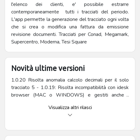
l'elenco dei clienti, e' possibile estrarre
contemporaneamente tutti i tracciati del periodo.
L'app permette la generazione del tracciato ogni volta
che si crea o modifica una fattura da emissione
revisione documenti. Tracciati per Conad, Megamark,
Supercentro, Moderna, Tesi Square
Novità ultime versioni
1.0.20 Risolta anomalia calcolo decimali per il solo
tracciato 5 - 1.0.19: Risolta incompatibilità con idesk
browser (MAC o WINDOWS) e gestiti anche i
tracciati per documenti con sigla PR, OC, OF, PF, PC. -
Visualizza altri rilasci
1.0.18 - Risolta anomalia su prezzi per tracciato 5 -
1.0.17 Creato tracciato 5 per filconad Tesi Square con
codici e numeri allineati a destra e descrizioni a sinistra
- 1.0.16 Corretta anomalia in gestione Omaggi con