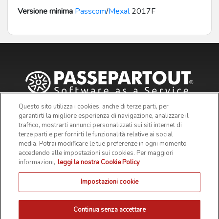
Versione minima
Passcom
/
Mexal
2017F
Questo sito utilizza i cookies, anche di terze parti, per
garantirti la migliore esperienza di navigazione, analizzare il
traffico, mostrarti annunci personalizzati sui siti internet di
terze parti e per fornirti le funzionalità relative ai social
media. Potrai modificare le tue preferenze in ogni momento
accedendo alle impostazioni sui cookies. Per maggiori
informazioni,
leggi la nostra Cookie Policy
Impostazioni cookie
© 2019 Passepartout s.p.a. - c/o SM HUB - Via Consiglio dei
Sessanta 99, 47891 Dogana Repubblica di San Marino - Codice
Operatore Economico SM03473 - Iscrizione Registro Società n° 6210
del 6 agosto 2010 - Iscrizione Registro delle attività e-commerce n°
Continua senza accettare
55 - Capitale Sociale € 4.800.000 i.v.