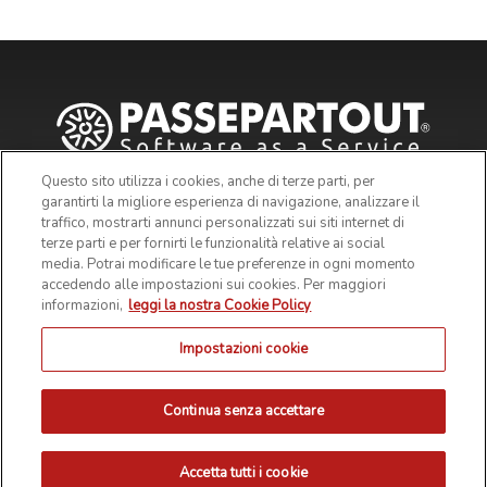
Questo sito utilizza i cookies, anche di terze parti, per
garantirti la migliore esperienza di navigazione, analizzare il
traffico, mostrarti annunci personalizzati sui siti internet di
terze parti e per fornirti le funzionalità relative ai social
media. Potrai modificare le tue preferenze in ogni momento
accedendo alle impostazioni sui cookies. Per maggiori
informazioni,
leggi la nostra Cookie Policy
Impostazioni cookie
© 2019 Passepartout s.p.a. - c/o SM HUB - Via Consiglio dei
Sessanta 99, 47891 Dogana Repubblica di San Marino - Codice
Operatore Economico SM03473 - Iscrizione Registro Società n° 6210
del 6 agosto 2010 - Iscrizione Registro delle attività e-commerce n°
Continua senza accettare
55 - Capitale Sociale € 4.800.000 i.v.
PRIVACY POLICY
COOKIE POLICY
NOTE LEGALI
Accetta tutti i cookie