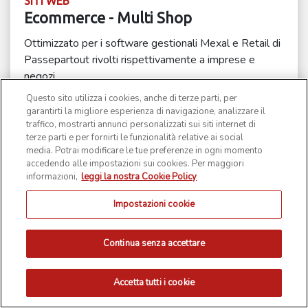
SITI WEB
Ecommerce - Multi Shop
Ottimizzato per i software gestionali Mexal e Retail di
Passepartout rivolti rispettivamente a imprese e
negozi
Questo sito utilizza i cookies, anche di terze parti, per
€ 70,00
Approfondisci
garantirti la migliore esperienza di navigazione, analizzare il
traffico, mostrarti annunci personalizzati sui siti internet di
terze parti e per fornirti le funzionalità relative ai social
media. Potrai modificare le tue preferenze in ogni momento
Certificata
accedendo alle impostazioni sui cookies. Per maggiori
informazioni,
leggi la nostra Cookie Policy
Impostazioni cookie
Continua senza accettare
Accetta tutti i cookie
SITI WEB
Ecommerce - Bike Shop